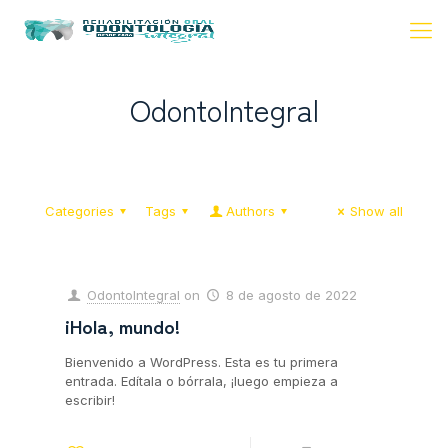
OdontoIntegral
Categories
Tags
Authors
Show all
OdontoIntegral
on
8 de agosto de 2022
¡Hola, mundo!
Bienvenido a WordPress. Esta es tu primera
entrada. Edítala o bórrala, ¡luego empieza a
escribir!